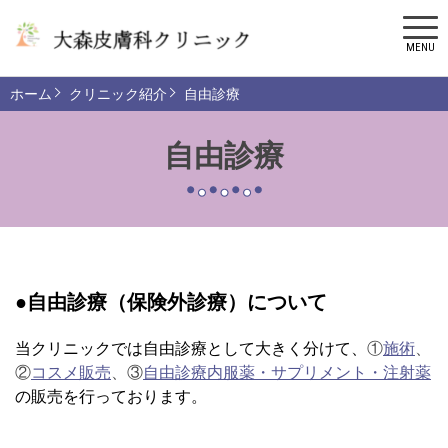
MENU
ホーム
クリニック紹介
自由診療
自由診療
●自由診療
（保険外診療）
について
当クリニックでは自由診療として大きく分けて、
①
施術
、
②
コスメ販売
、③
自由診療内服薬・サプリメント・注射薬
の販売を行っております。